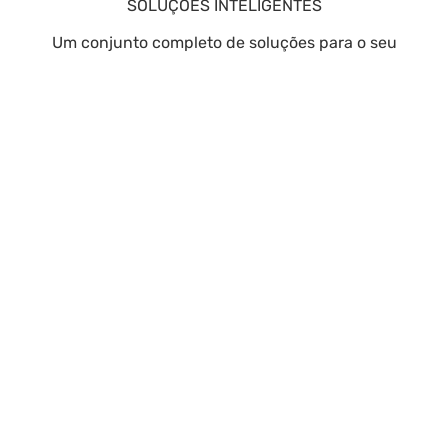
SOLUÇÕES INTELIGENTES
Um conjunto completo de soluções para o seu
banco oferecer atendimento de qualidade para
seus clientes.
DIRETO AO PONTO
Nossa expertise no mercado bancário nos
possibilita oferecer soluções adequadas para o seu
negócio evoluir com sustentabilidade.