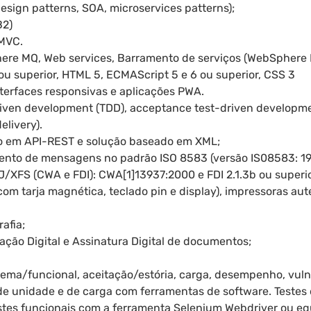
design patterns, SOA, microservices patterns);
B2)
 MVC.
ere MQ, Web services, Barramento de serviços (WebSphere 
 ou superior, HTML 5, ECMAScript 5 e 6 ou superior, CSS 3
Interfaces responsivas e aplicações PWA.
driven development (TDD), acceptance test-driven developme
elivery).
o em API-REST e solução baseado em XML;
nto de mensagens no padrão ISO 8583 (versão IS08583: 19
J/XFS (CWA e FDI): CWA[1]13937:2000 e FDI 2.1.3b ou superio
com tarja magnética, teclado pin e display), impressoras au
afia;
ção Digital e Assinatura Digital de documentos;
stema/funcional, aceitação/estória, carga, desempenho, vuln
, de unidade e de carga com ferramentas de software. Teste
stes funcionais com a ferramenta Selenium Webdriver ou eq