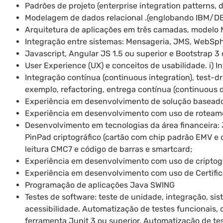
Padrões de projeto (enterprise integration patterns, 
Modelagem de dados relacional .(englobando IBM/D
Arquitetura de aplicações em três camadas, modelo
Integração entre sistemas: Mensageria, JMS, WebSph
Javascript, Angular JS 1.5 ou superior e Bootstrap 3
User Experience (UX) e conceitos de usabilidade. i) 
Integração contínua (continuous integration), test-
exemplo, refactoring, entrega contínua (continuous d
Experiência em desenvolvimento de solução basead
Experiência em desenvolvimento com uso de roteame
Desenvolvimento em tecnologias da área financeira: 
PinPad criptográfico (cartão com chip padrão EMV e 
leitura CMC7 e código de barras e smartcard;
Experiência em desenvolvimento com uso de criptogr
Experiência em desenvolvimento com uso de Certifica
Programação de aplicações Java SWING
Testes de software: teste de unidade, integração, si
acessibilidade. Automatização de testes funcionais
ferramenta Junit 3 ou superior. Automatização de te