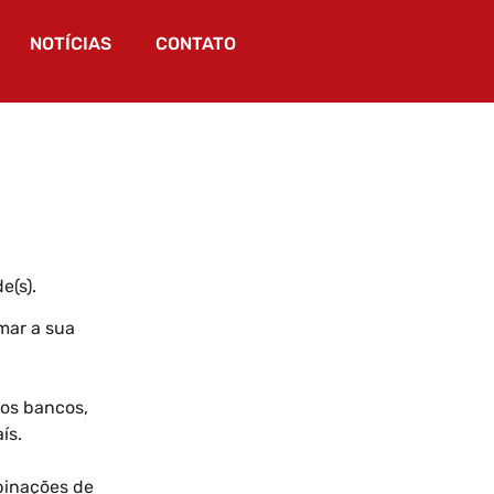
NOTÍCIAS
CONTATO
e(s).
mar a sua
os bancos,
ís.
binações de