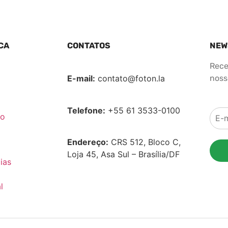
CA
CONTATOS
NEW
Rece
E-mail:
contato@foton.la
nosso
Telefone:
+55 61 3533-0100
co
Endereço:
CRS 512, Bloco C,
Loja 45, Asa Sul – Brasília/DF
ias
l