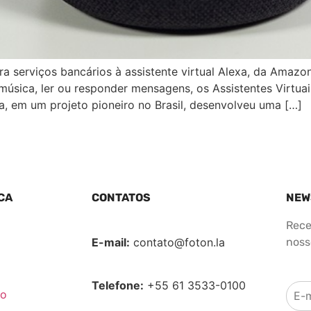
ra serviços bancários à assistente virtual Alexa, da Amazon
r música, ler ou responder mensagens, os Assistentes Virtu
ca, em um projeto pioneiro no Brasil, desenvolveu uma […]
CA
CONTATOS
NEW
Rece
E-mail:
contato@foton.la
nosso
Telefone:
+55 61 3533-0100
co