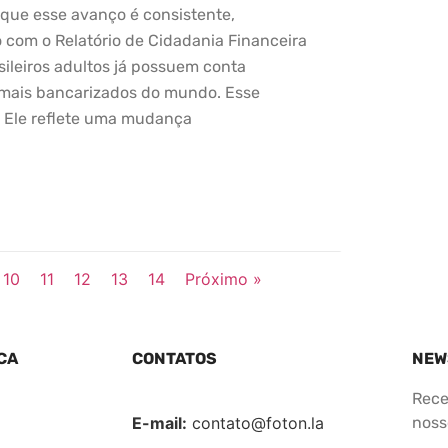
 que esse avanço é consistente,
 com o Relatório de Cidadania Financeira
sileiros adultos já possuem conta
 mais bancarizados do mundo. Esse
. Ele reflete uma mudança
10
11
12
13
14
Próximo »
CA
CONTATOS
NEW
Rece
E-mail:
contato@foton.la
nosso