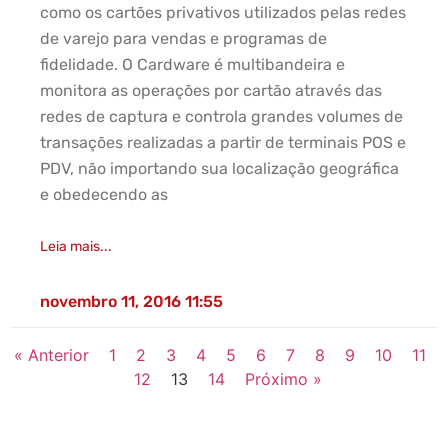
como os cartões privativos utilizados pelas redes
de varejo para vendas e programas de
fidelidade. O Cardware é multibandeira e
monitora as operações por cartão através das
redes de captura e controla grandes volumes de
transações realizadas a partir de terminais POS e
PDV, não importando sua localização geográfica
e obedecendo as
Leia mais...
novembro 11, 2016
11:55
« Anterior
1
2
3
4
5
6
7
8
9
10
11
12
13
14
Próximo »