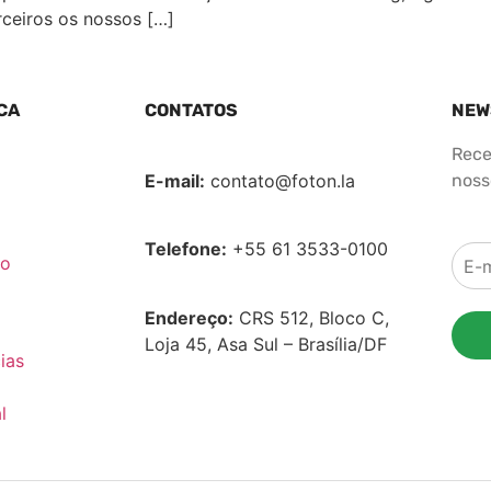
ceiros os nossos […]
CA
CONTATOS
NEW
Rece
E-mail:
contato@foton.la
nosso
Telefone:
+55 61 3533-0100
co
Endereço:
CRS 512, Bloco C,
Loja 45, Asa Sul – Brasília/DF
ias
l