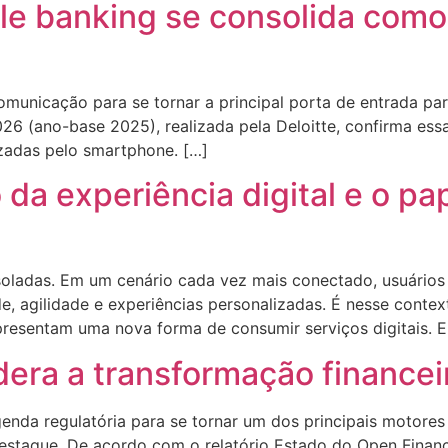
le banking se consolida como 
municação para se tornar a principal porta de entrada para
26 (ano-base 2025), realizada pela Deloitte, confirma ess
izadas pelo smartphone. […]
da experiência digital e o pa
isoladas. Em um cenário cada vez mais conectado, usuários
de, agilidade e experiências personalizadas. É nesse cont
resentam uma nova forma de consumir serviços digitais. 
idera a transformação financei
nda regulatória para se tornar um dos principais motores 
 destaque. De acordo com o relatório Estado do Open Fina